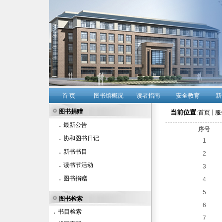
首 页
图书馆概况
读者指南
安全教育
新
图书捐赠
当前位置
:
首页
服
最新公告
序号
协和图书日记
1
新书书目
2
读书节活动
3
图书捐赠
4
5
图书检索
6
书目检索
7