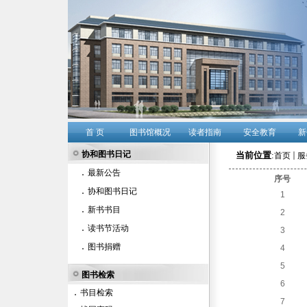
首 页
图书馆概况
读者指南
安全教育
新
协和图书日记
当前位置
:
首页
服
最新公告
序号
协和图书日记
1
新书书目
2
读书节活动
3
图书捐赠
4
5
图书检索
6
书目检索
7