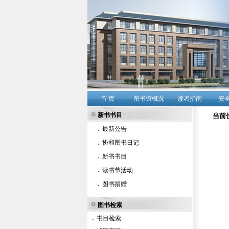
首 页
图书馆概况
读者指南
安
新书书目
当前
最新公告
协和图书日记
新书书目
读书节活动
图书捐赠
图书检索
书目检索