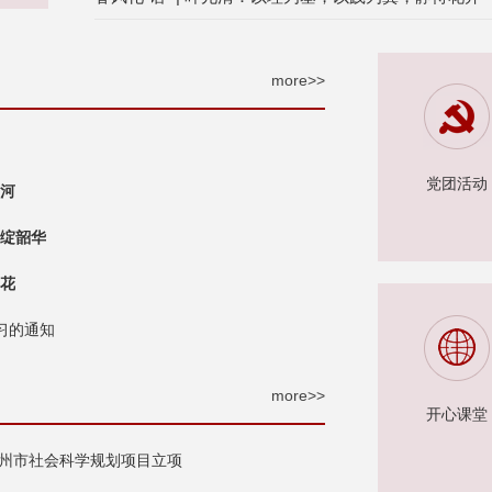
more>>
党团活动
星河
”绽韶华
生花
习的通知
more>>
开心课堂
福州市社会科学规划项目立项