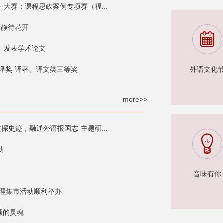
”大赛：课程思政案例专项赛（福...
，静待花开
》发表学术论文
翻译奖”译著、译文类三等奖
外语文化
more>>
探史迹，融通外语报国志”主题研...
动
音味有你
 心理集市活动顺利举办
同频的灵魂