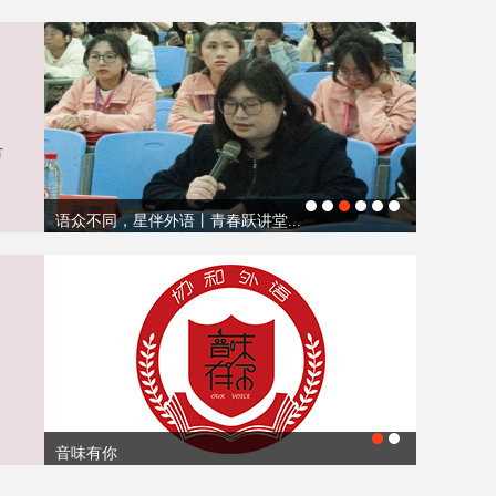
节
语众不同，星伴外语 | 第六届外...
同学请听好·音味有你｜没有好的原生家...