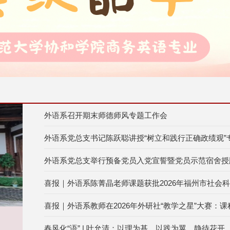
外语系召开期末师德师风专题工作会
外语系党总支书记陈跃聪讲授“树立和践行正确政绩观”专.
外语系党总支举行预备党员入党宣誓暨党员示范宿舍授牌仪
喜报｜外语系陈菁晶老师课题获批2026年福州市社会科学
喜报｜外语系教师在2026年外研社“教学之星”大赛：课程.
春风化“语” | 叶允清：以理为基，以践为翼，静待花开