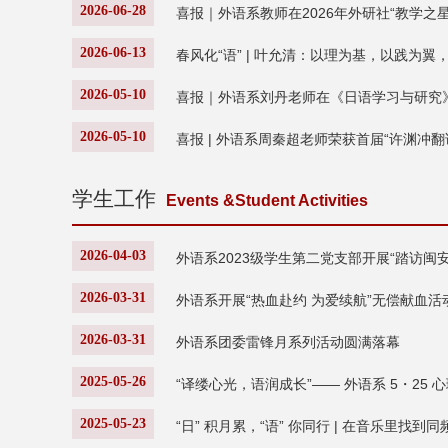
2026-06-28
喜报｜外语系教师在2026年外研社“教学之星
2026-06-13
春风化“语” | 叶允清：以理为基，以践为翼
2026-05-10
喜报｜外语系刘丹老师在《日语学习与研究
2026-05-10
喜报 | 外语系周秦超老师荣获首届“许渊冲
学生工作
Events &Student Activities
2026-04-03
外语系2023级学生第二党支部开展“踏访闽安
2026-03-31
外语系开展“热血赴约 为爱续航”无偿献血活
2026-03-31
外语系团委雷锋月系列活动圆满落幕
2025-05-26
“译缕心光，语润成长”—— 外语系 5・25
2025-05-23
“日” 积月累，“语” 你同行 | 在音乐里找到