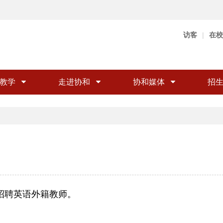
访客
|
在校
教学
走进协和
协和媒体
招
招聘英语外籍教师。