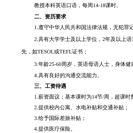
教授本科英语口语，每周
14-18课时
。
二、
资历要求
1.
遵守中华人民共和国法律法规，无犯罪
2.
具有大学学士及以上学位，
2年及以上
先，如TESOL或TEFL证书
；
3.
年龄
25-
60
周岁，英语母语人士，身体健
4.
具有良好的沟通交流能力。
三、
工资待遇
1.薪资面议；基本课时为14节/周，超课
2.
提供校内公寓
、水电补贴和交通补贴
；
3.
给予
国际差旅补贴
；
4.
提供医疗保险
。