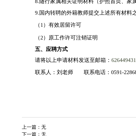
8.
随行家属相关证明材料（护照首页、家
9.
国内转聘的外籍教师提交上述所有材料
（
1）有效居留许可
（
2）原工作许可注销证明
五、
应聘方式
请
将
以
上申请材料发送至邮箱：
62644943
联系人：刘老师
联系电话：
0591-2286
上一篇：
无
下一篇：
无