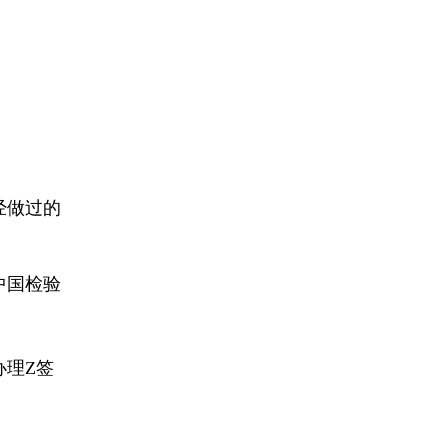
经做过的
中国检验
办理
Z签