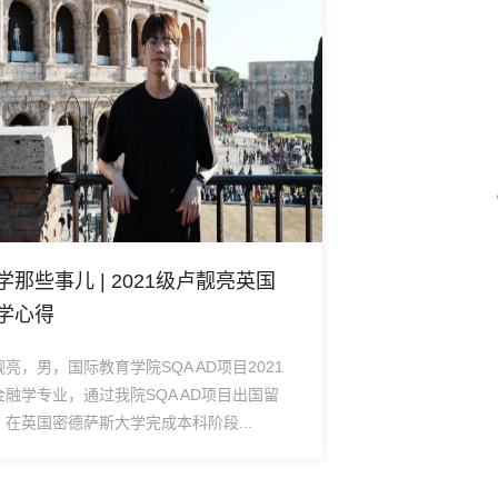
英国
喜报 | 国际教育学院学子在第48期
“星”青年话青春学子讲坛活动中勇夺
桂冠
021
12月21日，由福建师范大学协和学院学生委员
出国留
会主办、学生会学习部承办的第48期“星”青年
.
话青春学子讲坛活动圆满落幕。...