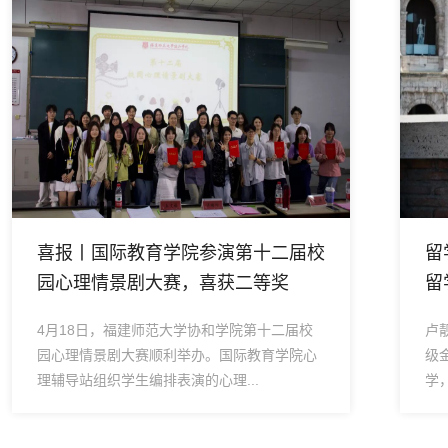
演第十二届校
留学那些事儿 | 2021级卢靓亮
获二等奖
留学心得
学院第十二届校
卢靓亮，男，国际教育学院SQA AD项目2
国际教育学院心
级金融学专业，通过我院SQA AD项目
...
学，在英国密德萨斯大学完成本科阶段..