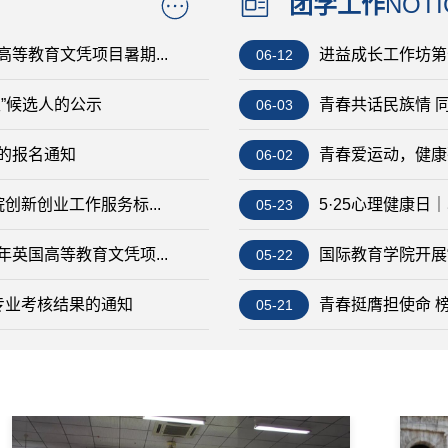
团学工作
NOTI
等教育文凭项目暑期...
进益成长工作坊第十
06-12
生”候选人的公示
青春共话民族情 同
06-03
目的报名通知
青春爱运动，健康强
06-02
院创新创业工作服务标...
5·25心理健康日
05-23
英国高等教育文凭项...
国际教育学院开展
05-22
转专业考核结果的通知
青春挺膺担使命 榜
05-21