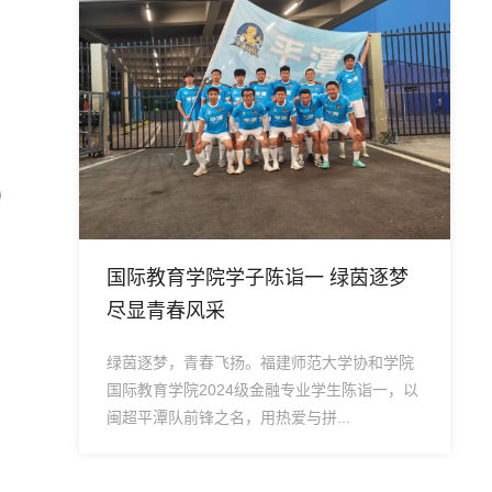
子陈诣一 绿茵逐梦
喜报丨国际教育学院参
园心理情景剧大赛，喜
。福建师范大学协和学院
4月18日，福建师范大学协和
4级金融专业学生陈诣一，以
园心理情景剧大赛顺利举办。
用热爱与拼...
理辅导站组织学生编排表演的心理