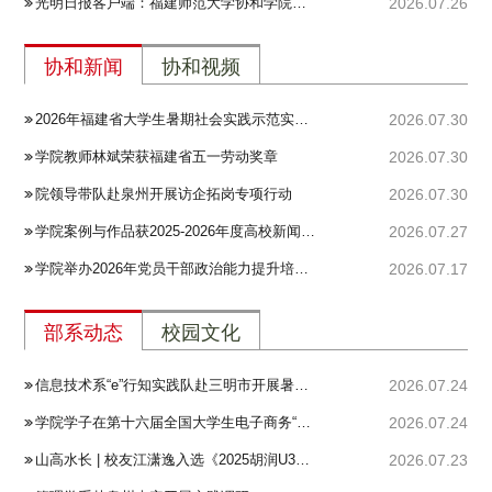
光明日报客户端：福建师范大学协和学院：在红土地上开讲“行走的思政课”
2026.07.26
协和新闻
协和视频
2026年福建省大学生暑期社会实践示范实践队（湖北站）赴鄂开展沉浸式研学
2026.07.30
学院教师林斌荣获福建省五一劳动奖章
2026.07.30
院领导带队赴泉州开展访企拓岗专项行动
2026.07.30
学院案例与作品获2025-2026年度高校新闻扶持计划案例收录
2026.07.27
学院举办2026年党员干部政治能力提升培训班
2026.07.17
部系动态
校园文化
信息技术系“e”行知实践队赴三明市开展暑期社会实践活动
2026.07.24
学院学子在第十六届全国大学生电子商务“三创赛”省级选拔赛中获佳绩
2026.07.24
山高水长 | 校友江潇逸入选《2025胡润U30中国创业先锋》榜单
2026.07.23