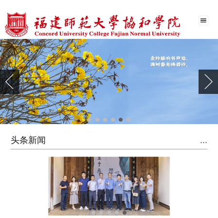
<
>
头条新闻
...