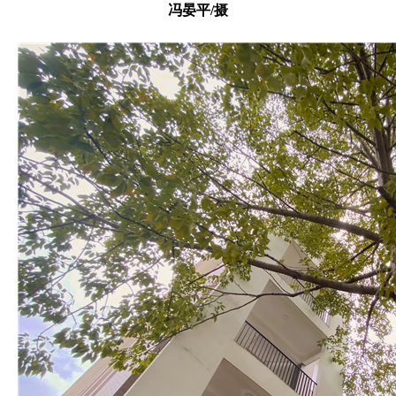
冯晏平/摄