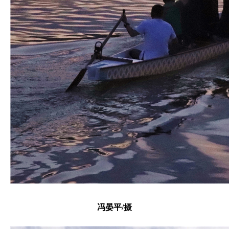
冯晏平/摄