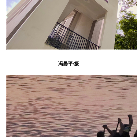
冯晏平/摄