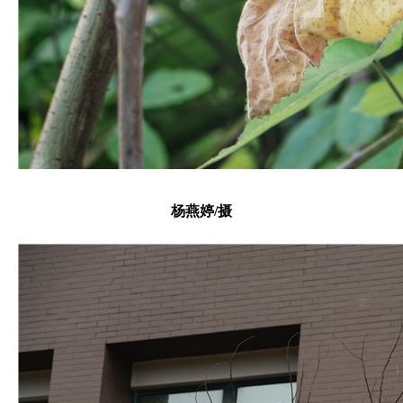
杨燕婷/摄