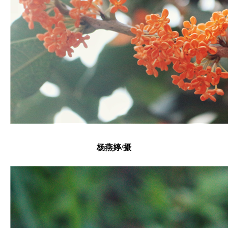
杨燕婷/摄