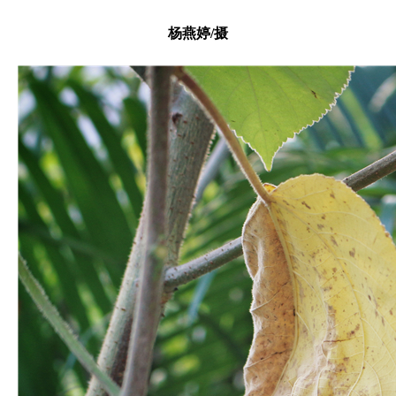
杨燕婷/摄