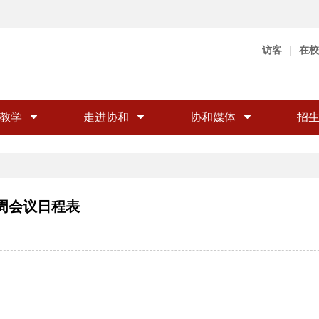
访客
|
在校
教学
走进协和
协和媒体
招
六周会议日程表