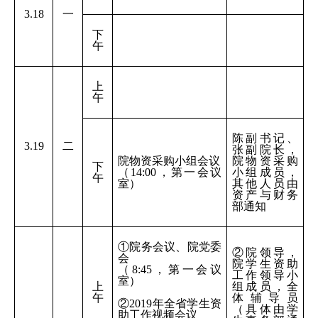
3.18
一
下
午
上
午
陈副书记、
3.19
二
张副院长，
院物资采购小组会议
院物资采购
下
（14:00，第一会议
小组成员，
午
室）
其他人员由
资产与财务
部通知
①院务会议、院党委
②院领导，
会
院学生资助
（8:45，第一会议
工作领导小
室）
上
组成员，全
午
体辅导员
②2019年全省学生资
（具体由学
助工作视频会议