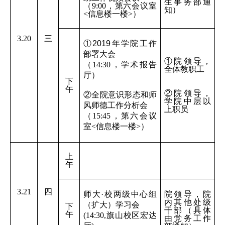
生事务部通
（9:00，第六会议室
知）
<信息楼一楼>）
3.20
三
①2019年学院工作
部署大会
①院领导，
（14:30，学术报告
全体教职工
厅）
下
午
②院领导，
②全院意识形态和师
学院中层以
风师德工作分析会
上职员
（15:45，第六会议
室<信息楼一楼>）
上
午
3.21
四
师大·校两级中心组
院领导，院
内其他处级
（扩大）学习会
下
干部（具体
午
(14:30,
旗山校区宏达
由党务工作