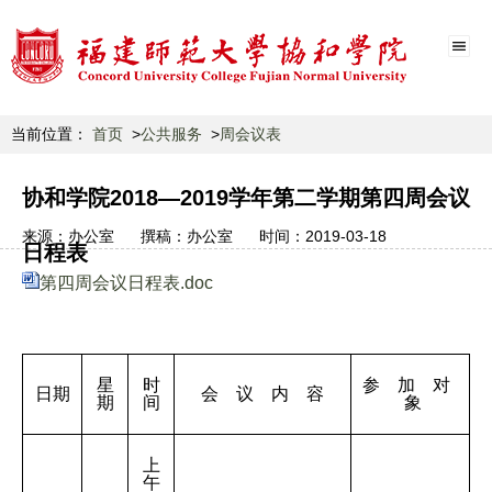
当前位置：
首页
公共服务
周会议表
协和学院2018—2019学年第二学期第四周会议
来源：
办公室
撰稿：
办公室
时间：
2019-03-18
日程表
第四周会议日程表.doc
星
时
参 加 对
日期
会 议 内 容
期
间
象
上
午