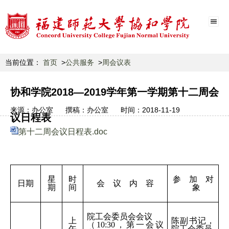
当前位置：
首页
公共服务
周会议表
协和学院2018—2019学年第一学期第十二周会
来源：
办公室
撰稿：
办公室
时间：
2018-11-19
议日程表
第十二周会议日程表.doc
星
时
参 加 对
日期
会 议 内 容
期
间
象
院工会委员会会议
上
陈副书记，
（10:30，第一会议
午
院工会委员