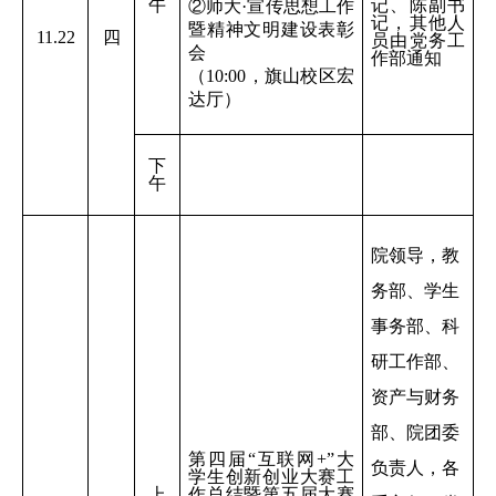
午
记、陈副书
②师大·宣传思想工作
记，其他人
暨精神文明建设表彰
11.22
四
员由党务工
会
作部通知
（10:00，旗山校区宏
达厅）
下
午
院领导，教
务部、学生
事务部、科
研工作部、
资产与财务
部、院团委
第四届
“互联网+”大
负责人，各
学生创新创业大赛工
上
作总结暨第五届大赛