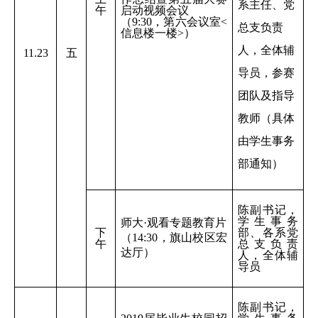
系主任、党
午
启动视频会议
（
9:30，第六会议室<
总支负责
信息楼一楼>）
人，全体辅
11.23
五
导员，参赛
团队及指导
教师（具体
由学生事务
部通知）
陈副书记，
学生事务
师大·观看专题教育片
下
部、各系党
（14:30，旗山校区宏
午
总支负责
达厅）
人，全体辅
导员
陈副书记，