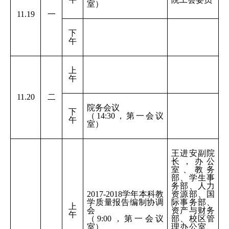
室）
11.19
一
下
午
上
午
11.20
二
院务会议
下
（14:30，第一会议
午
室）
王进安副院
长，办公
室、教务
部、学生事
务部、人力
2017-2018
学年本科教
资源部、国
学质量报告编制协调
际事务部、
上
会
资产与财务
午
（9:00，第一会议
部、校区管
室）
理办公室、