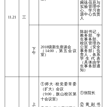
网络信息与
实验管理中
心、学习资
源中心负责
11.21
三
人
陈副书记，
教务部、学
生事务部、
校区管理办
2018
级新生座谈会
公室（安全
下
（14:00，第五会议
事务部）负
午
室）
责人，各系
学生代表
（具体由学
生事务部通
知）
①师大·校党委常委
（扩大）会议
①张院长
（9:00，旗山校区第
十会议室）
上
②黄副书