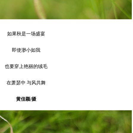
如果秋是一场盛宴
即使渺小如我
也要穿上艳丽的绒毛
在萧瑟中 与风共舞
黄佳颖/摄