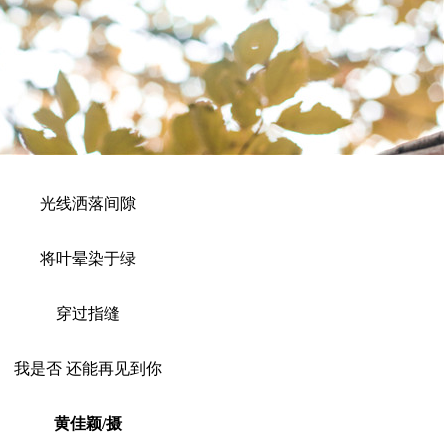
光线洒落间隙
将叶晕染于绿
穿过指缝
我是否 还能再见到你
黄佳颖/摄