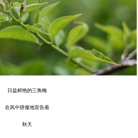
日益鲜艳的三角梅
在风中骄傲地宣告着
秋天