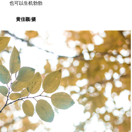
也可以生机勃勃
黄佳颖/摄