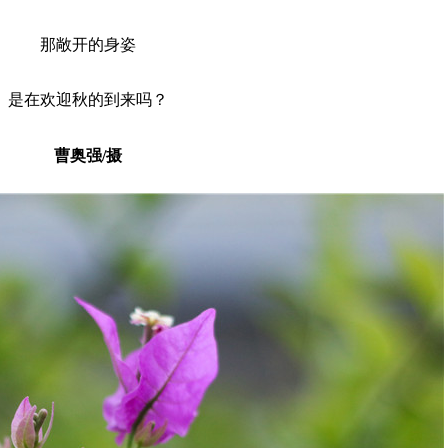
那敞开的身姿
是在欢迎秋的到来吗？
曹奥强/摄