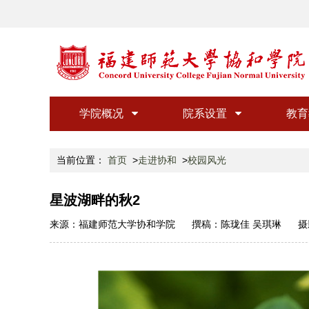
学院概况
院系设置
教育
当前位置：
首页
走进协和
校园风光
星波湖畔的秋2
来源：
福建师范大学协和学院
撰稿：
陈珑佳 吴琪琳
摄