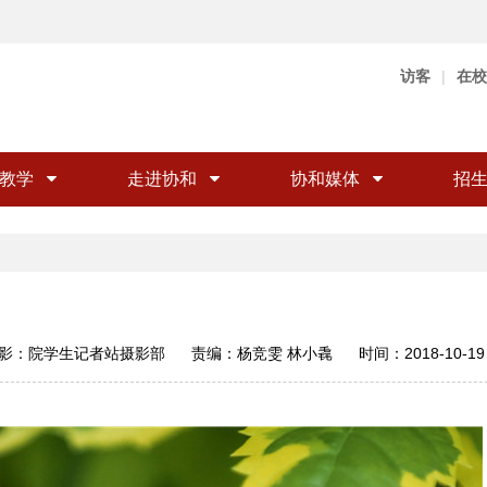
访客
|
在校
教学
走进协和
协和媒体
招
影：
院学生记者站摄影部
责编：
杨竞雯 林小毳
时间：
2018-10-19