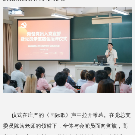
仪式在庄严的《国际歌》声中拉开帷幕。在
党总支
委员陈茜老师的领誓下
，全体
与会
党员面向党旗，高