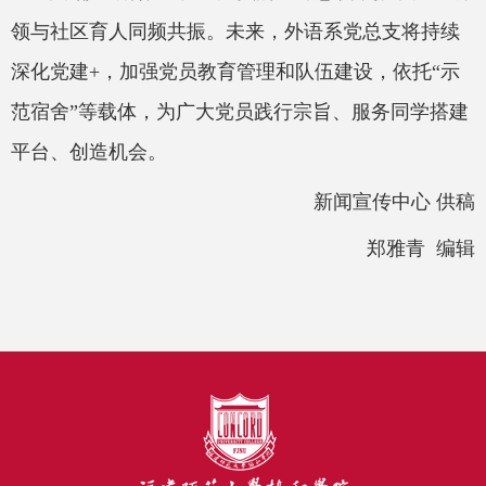
领与社区育人同频共振。未来，外语系党总支将持续
深化党建
+，加强党员教育管理和队伍建设，依托“示
范宿舍”等载体，为广大党员践行宗旨、服务同学搭建
平台、创造机会。
新闻宣传中心
供稿
郑雅青 编辑