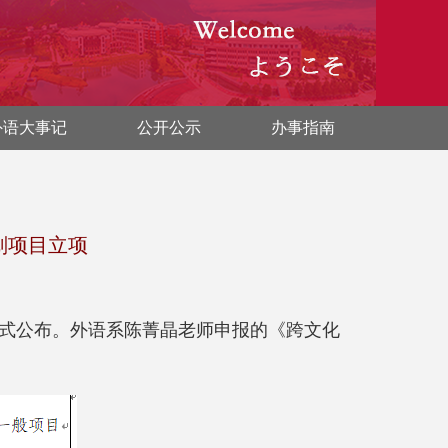
外语大事记
公开公示
办事指南
划项目立项
正式公布
。外语系
陈
菁晶
老师
申报的《
跨文化