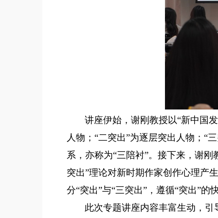
讲座伊始，谢刚教授以
“
新中国发
人物
；
“二突出”为逐层突出人物
；
“
系，亦
称
为
“三陪衬”。
接下来，
谢刚
突出”理论对新时期作家创作心理产
分“突出”与“三突出”，遵循“突出”
此次
专题
讲座内容
丰富生动
，引