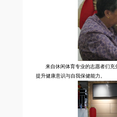
来自休闲体育专业的
志愿者们
充
提升
健康意识
与
自我保健能力
。