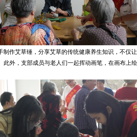
手制作艾草锤
，
分享艾草的传统健康养生知识，
不仅
让
。
此外，
支部成员
与
老人们
一起
挥动画笔，在画布上