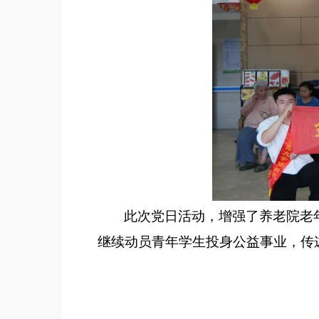
此次
党日
活动
，
增强了
养老院
老
继续动员青年学生投身公益事业，传