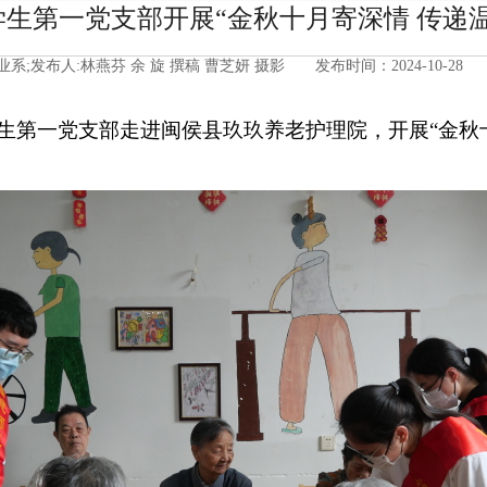
级学生第一党支部开展“金秋十月寄深情 传递
业系;发布人:林燕芬 余 旋 撰稿 曹芝妍 摄影 发布时间：2024-10-2
生第一党支部
走进
闽侯县玖玖养老护理院
，
开展
“金