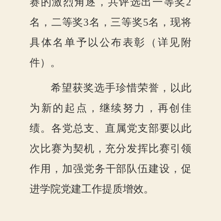
赛的激
烈
角逐，
共
评选出一等奖
2
名，二等奖
3
名，三等奖
5
名，现将
具体名单予以公布表彰（详见附
件）
。
希望获奖选手珍惜荣誉，以此
为新的起点，继续努力，再创佳
绩。各党总支、直属党支部要以此
次比赛为契机，充分发挥比赛引领
作用，
加强党务干部队伍建设
，
促
进学院
党建工作提质增效。