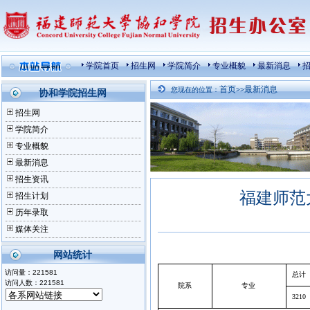
学院首页
招生网
学院简介
专业概貌
最新消息
首页
最新消息
您现在的位置：
>>
协和学院招生网
招生网
学院简介
专业概貌
最新消息
招生资讯
福建师范
招生计划
历年录取
媒体关注
网站统计
访问量：
221581
总计
访问人数：
221581
院系
专业
3210