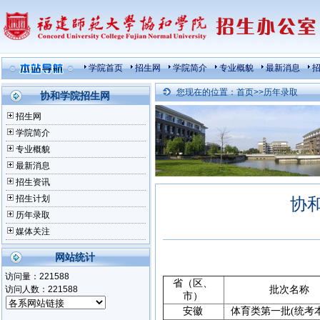
学院首页
招生网
学院简介
专业概貌
最新消息
您现在的位置：
首页
>>
历年录取
协和学院招生网
招生网
学院简介
专业概貌
最新消息
招生资讯
招生计划
协
历年录取
媒体关注
网站统计
访问量：
221588
省（区、
访问人数：
221588
批次名称
市）
安徽
体育类第一批(统考