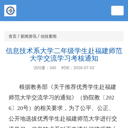
Toggl
Navig
首页
新闻资讯
信技要闻
信息技术系大学二年级学生赴福建师范
大学交流学习考核通知
访问量：
345
时间：
2026-07-02
根据
教务部《
关于推荐
优秀
学生赴福建
师范大学交流
学习的通知》（协院教〔
202
6〕20号）的相关要求，为了公平、公正、
公开地选拔优秀
学生赴
福建
师范大学进行
交