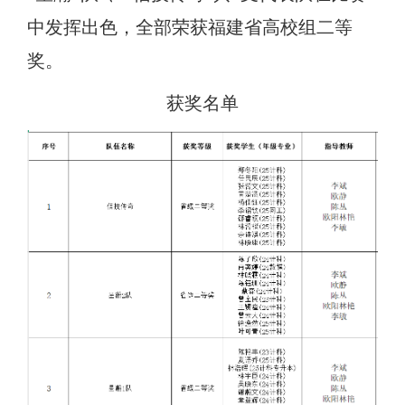
中发挥出色，全部荣获福建省高校组二等
奖。
获奖名单