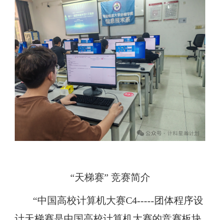
“天梯赛” 竞赛简介
“中国高校计算机大赛C4-----团体程序设
计天梯赛是中国高校计算机大赛的竞赛板块