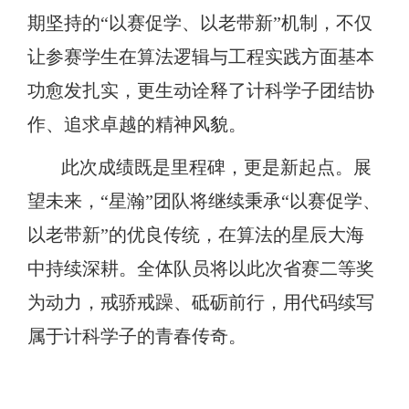
期坚持的“以赛促学、以老带新”机制，不仅
让参赛学生在算法逻辑与工程实践方面基本
功愈发扎实，更生动诠释了计科学子团结协
作、追求卓越的精神风貌。
此次成绩既是里程碑，更是新起点。展
望未来，
“星瀚”团队将继续秉承“以赛促学、
以老带新”的优良传统，在算法的星辰大海
中持续深耕。全体队员将以此次省赛二等奖
为动力，戒骄戒躁、砥砺前行，用代码续写
属于计科学子的青春传奇。