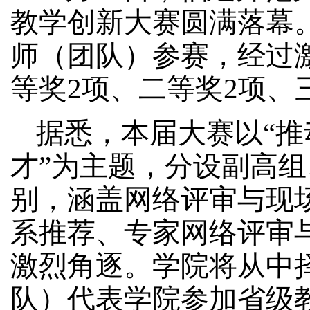
教学创新大赛
圆满
落幕
师（团队）参
赛
，
经过
等奖
2项、二等奖2项、
据悉，
本届大赛以
“
才”为主题，
分设副高组
别，涵盖网络评审与现
系推荐、专家网络评审
激烈角逐。学院将从中
队）代表学院参加省级