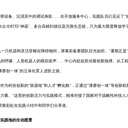
密设备、沉浸其中的调试身影……在开放服务中心，实践队员们见证了“好
余台
3D
打印‘神器’、多台高精扫描仪及完善生态链，只为最大限度释放学
见一只机器狗灵活穿梭在障碍物间，屏幕前备赛团队目光如炬。“暑期正是‘
机的呼啸、人形机器人的模拟发声……中心内处处跃动着创新脉搏。从工
课赛创一体”的立体化育人进阶之路。
作为科技创新的“策源地”和人才“孵化舱”，正通过“课赛创一体”等创新
力量。“这里的创新活力与实践模式，精准对接了国家对于战略性科技人
师黄彩虹在实践小结中和同学们分享道。
佳实践地的生动图景