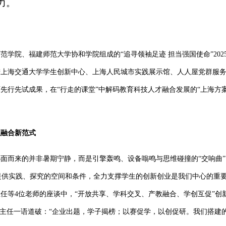
力。
范学院、福建师范大学协和学院组成的“追寻领袖足迹 担当强国使命”
202
进上海交通大学学生创新中心、上海人民城市实践展示馆、人人屋党群服
先行先试成果，在“行走的课堂”中解码教育科技人才融合发展的“上海方案
教融合新范式
面而来的并非暑期宁静，而是引擎轰鸣、设备嗡鸣与思维碰撞的“交响曲
学生提供实践、探究的空间和条件，全力支撑学生的创新创业是我们中心的重
主任等
4
位老师的座谈中，“开放共享、学科交叉、产教融合、学创互促”创
董主任一语道破：“企业出题，学子揭榜；以赛促学，以创促研。我们搭建