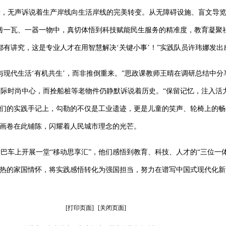
，无声诉说着生产岸线向生活岸线的完美转变。从无障碍设施、盲文导览
砖一瓦、一器一物中，真切体悟到科技赋能民生服务的精准度，教育凝聚
都有讲究，这是专业人才在用智慧解决‘关键小事’！”实践队员许玮娜发出
与现代生活‘有机共生’，而非推倒重来。”思政课教师王晴在调研总结中
际时尚中心，而拴船桩等老物件仍静默诉说着历史。“保留记忆，注入活
”队员们的实践手记上，勾勒的不仅是工业遗迹，更是儿童的笑声、轮椅上的
市画卷在此铺陈，闪耀着人民城市理念的光芒。
巴车上开展一堂“移动思享汇”，他们感悟到教育、科技、人才的“三位一
炽热的家国情怀，将实践感悟转化为强国担当，努力在谱写中国式现代化
[打印页面]
[关闭页面]