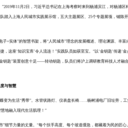
”
2019
年
11
月
2
日，习近平总书记在上海考察时来到杨浦滨江，对杨浦区
践队踏入上海人民城市实践展示馆，五大主题展区、
25
个专题展项，铺陈开
电子
+
实体”的智慧书架，将“人民城市”理念的发展概述、理论渊源、丰富
，这座‘知识宝库’令人流连！”实践队员如获至宝。“以‘金钥匙’传递‘
，“金钥匙”装置创意十足——转动钥匙，队员们将沪上调研教育科技人才融
温度与智慧
已蝶变为生活“秀带”。水管状路灯、仪表盘长椅……杨树浦电厂旧址旁，工
智慧地融入现代生活肌理！”
城市”细节力量的丈量。“每个扶手高度、每个坡道缓急，都藏着为民的匠心