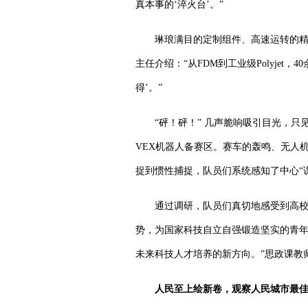
真本事的‘淬火台’。”
琳琅满目的定制组件、高速运转的精
主任介绍：“从
FDM
到工业级
Polyjet
，
40
得’。”
“砰！砰！” 几声脆响吸引目光，只
VEX
机器人备赛区。赛车的轰鸣、无人
捉到惯性捕捉，队员们系统感知了中心“
通过调研，队员们真切地感受到高校
势，为国家科技自立自强锻造坚实的青年
未来科技人才培养的新方向。”思政课教
人民至上绘新卷，
观察人民城市最