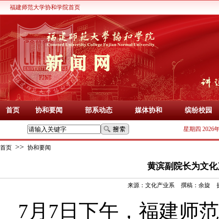
福建师范大学协和学院首页
首页
协和要闻
部系动态
媒体协和
缤纷校园
星期四 2026
>>
首页
协和要闻
黄滨副院长为文化
来源：
文化产业系
撰稿：
余旋
7
月
7
日
下午
，福建师范