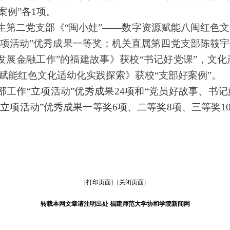
案例
”
各
1项。
学生第二党支部
《
“闽小娃”——数字资源赋能八闽红色
立项活动”优秀成果
一等奖；
机关直属第四党支部陈筱宇
发展金融工作”的福建故事》获校“书记好党课”，
文化
源赋能红色文化适幼化实践探索
》获
校
“支部好案例”
。
部工作“立项活动”优秀成果
24
项和“党员好故事、书记
“立项活动”优秀成果一等奖6项、二等奖
8
项、三等奖1
[打印页面]
[关闭页面]
转载本网文章请注明出处 福建师范大学协和学院新闻网