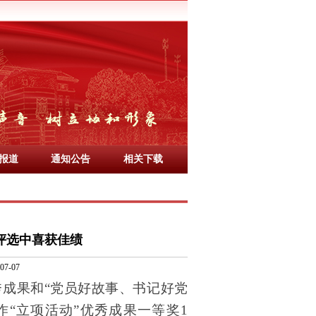
报道
通知公告
相关下载
”评选中喜获佳绩
7-07
秀成果和“党员好故事、书记好党
作
“立项活动”优秀成果
一
等奖
1