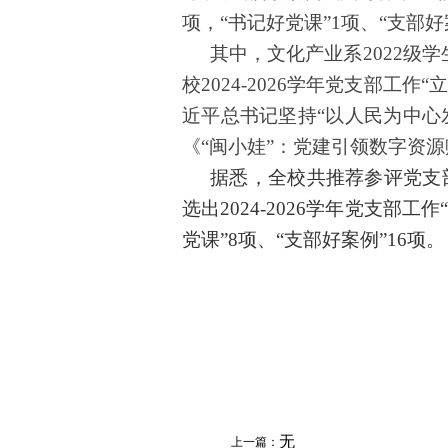
项
，
“
书记好党课
”1项、“
支部好
其中，文化产业系
2022级
校
2024-2026
学年党支部工作
“
近平总书记坚持“以人民为中心
《
“闽小娃”：党建引领数字资
据悉，
全校共
推荐参评党支
选出
202
4
-202
6
学年党支部工作
党课”
8
项、“支部好案例”
16
项
。
无
上一篇：