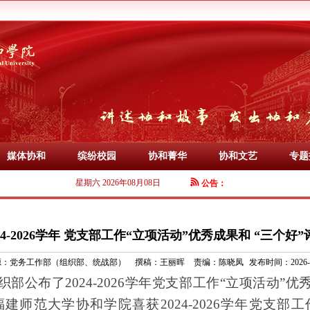
媒体协和
缤纷校园
协和菁华
协和文艺
专题
星期六 2026年08月08日
公告：
24-2026学年 党支部工作“立项活动”优秀成果和 “三个好
源：
党务工作部（组织部、统战部）
撰稿：
王丽晖
责编：
陈晓凤
发布时间：2026-0
织部
公布
了
2024-2026
学年党支部工作
“立项活动”优
福建师范大学
协和
学院
喜获
2024-2026
学年党支部工