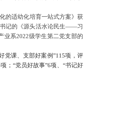
文化的适幼化培育一站式方案
》获
书记的《源头活水论民生
——习
产业系
2022级学生第二党支部的
好党课、支部好案例”
115
项
，评
0
项；“党员好故事”
6
项、“书记好