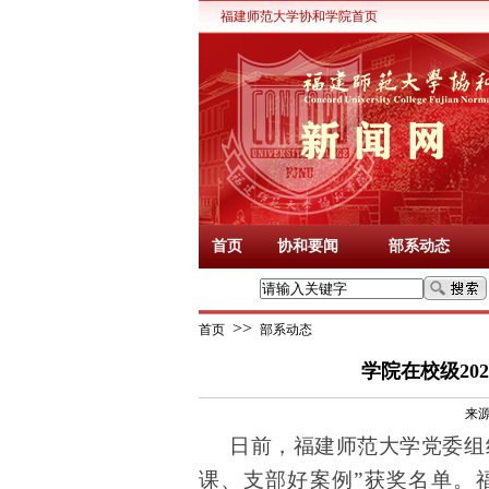
福建师范大学协和学院首页
首页
协和要闻
部系动态
>>
首页
部系动态
学院在校级20
来
日前，
福建
师范大学
党委组
课、支部好案例”获奖名单。