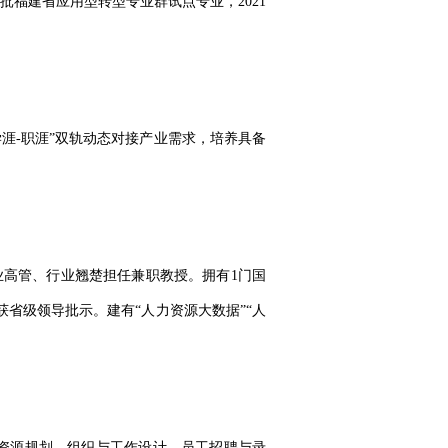
年获批福建省应用型转型专业群试点专业，2021
学涯-职涯”双轨动态对接产业需求，培养具备
业高管、行业翘楚担任兼职教授。拥有1门国
获省级领导批示。建有“人力资源大数据”“人
力资源规划、组织与工作设计、员工招聘与录