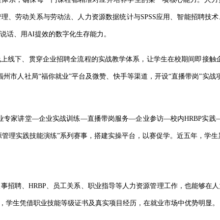
理、劳动关系与劳动法、人力资源数据统计与SPSS应用、智能招聘技
说话、用AI提效的数字化生存能力。
线上线下、贯穿企业招聘全流程的实战教学体系，让学生在校期间即接触
借助福州市人社局“福你就业”平台及微赞、快手等渠道，开设“直播带岗”实战
行业专家讲堂—企业实战训练—直播带岗服务—企业参访—校内HRBP实践
源管理实践技能演练”系列赛事，搭建实操平台，以赛促学。近五年，学生累
从事招聘、
HRBP、员工关系、职业指导等人力资源管理工作，也能够在
高，学生凭借职业技能等级证书及真实项目经历，在就业市场中优势明显。