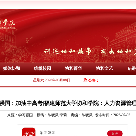
媒体协和
缤纷校园
协和菁华
协和文艺
专题
星期六 2026年08月08日
公告：
强国：加油中高考|福建师范大学协和学院：人力资源管
来源：
学习强国
撰稿：
陈晓凤 李莉
责编：
陈晓凤
发布时间：2026-07-03