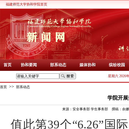
福建师范大学协和学院首页
首页
协和要闻
部系动态
媒体协和
缤纷校园
星期六 2026
>>
首页
部系动态
学院开展
来源：
安全事务部 学生事务部
撰稿：
余娜
值此第
39个“6.26