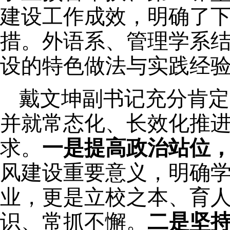
建设工作
成效，明确了
措。外语系、管理学系
设的特色做法与实践经
戴文坤
副书记充分
肯定
并就常态化、长效化推
求
。
一是提高
政治
站位
风建设重要意义
，
明确
业
，
更
是立校之本、育
识、
常抓不懈。
二是坚