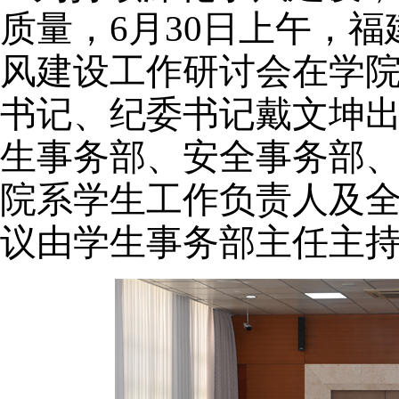
质量，
6月
30
日上午，福
风建设工作
研讨会
在学
书记
、
纪委书记
戴文坤
生事务部、安全事务部
院系学生工作负责人及
议由学生事务部主任主