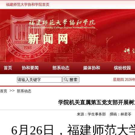
福建师范大学协和学院首页
首页
协和要闻
部系动态
媒体协和
缤纷校园
星期四 2026
>>
首页
部系动态
学院机关直属第五党支部开展树
来源：
学生事务部
撰稿：
林君苓
6月2
6
日，
福建
师范大