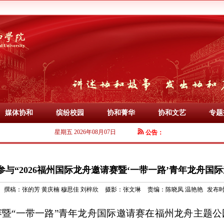
媒体协和
缤纷校园
协和菁华
协和文艺
专题
星期五 2026年08月07日
公告：
与“2026福州国际龙舟邀请赛暨‘一带一路’青年龙舟国
撰稿：
张的芳 黄庆楠 穆思佳 刘梓欣
摄影：
张文琳
责编：
陈晓凤 温艳艳
发布时间
请赛暨“一带一路”青年龙舟国际邀请赛在福州龙舟主题