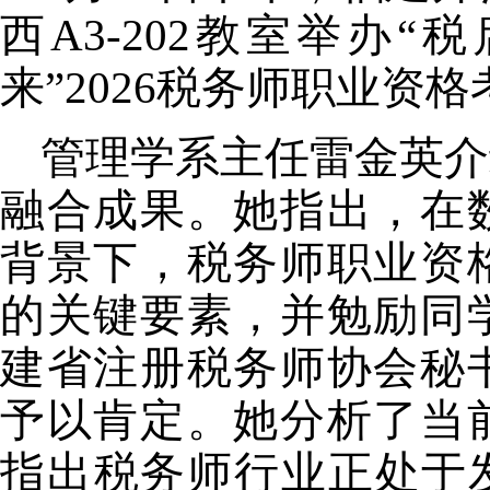
西
A3-202教室举办
来”2026税务师职业资
管理学系
主任雷金英
介
融合成果
。
她
指出
，
在
背景下，税务师职业资
的关键要素，
并
勉励同
建省注册税务师协会秘
予以肯定
。
她分析了当
指出税务师行业正处于