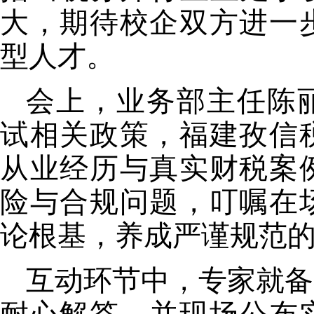
大，期待校企双方进一
型人才
。
会上
，
业务部主任
陈
试相关政策
，
福建孜信
从业
经历与真实
财税
案
险
与合规问题
，
叮嘱在
论根基，养成严谨规范
互动环节
中
，
专家
就
备