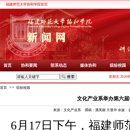
福建师范大学协和学院首页
首页
协和要闻
部系动态
媒体协和
缤纷校园
星期五 2026
>>
首页
缤纷校园
文化产业系举办第六届
来源：
文化产业系
撰稿：
潘美丽 方显华 余旋
6月17日下午，福建