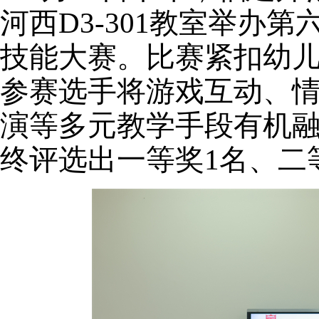
河西
D3-301教室
举办
第
技能大赛
。
比赛紧扣幼
参赛选手将游戏互动、
演等多元教学手段有机
终评选出一等奖
1名、二