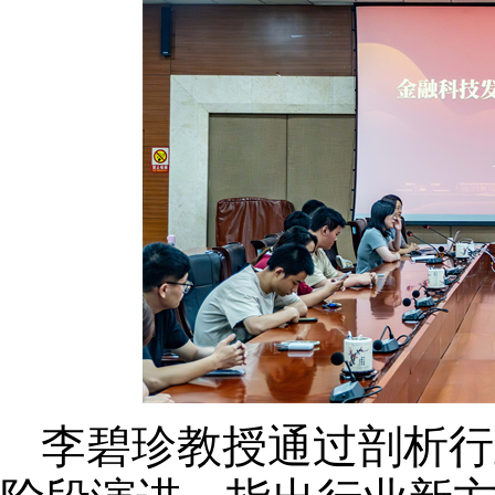
李碧珍教授
通过
剖析行