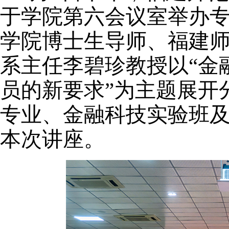
于学院
第六会议室举办
学院
博士生导师
、
福建
系主任
李碧珍教授以
“
金
员的新要求
”为主题展开
专业、金融科技实验班
本次讲座
。