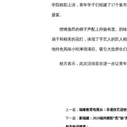
学院精彩上演，青年学子们组建了17个集
盛宴。
铿锵激昂的梆子声配上抑扬有度、韵味
扇子和精美的花灯，体现了手艺人的匠人精
地特色风味小吃琳琅满目。吸引大批师生们
校方表示，此次活动旨在进一步让青年
上一篇：
福建教育电视台：非遗技艺进校园
下一篇：
新福建：2024福州精彩“宪”场“
相关热词搜索：