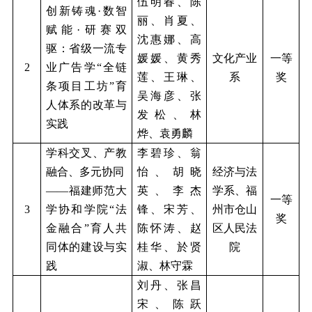
伍明春、陈
创新铸魂
·数智
丽、肖夏、
赋能·研赛双
沈惠娜、高
驱：省级一流专
媛媛、黄秀
文化产业
一等
2
业广告学“全链
莲、王琳、
系
奖
条项目工坊”育
吴海彦、张
人体系的改革与
发松、林
实践
烨、袁勇麟
学科交叉、产教
李碧珍、翁
融合、多元协同
怡、胡晓
经济与法
——福建师范大
英、李杰
学系、福
一等
3
学协和学院“法
锋、宋芳、
州市仓山
奖
金融合”育人共
陈怀涛、赵
区人民法
同体的建设与实
桂华、於贤
院
践
淑、林守霖
刘丹、张昌
宋、陈跃