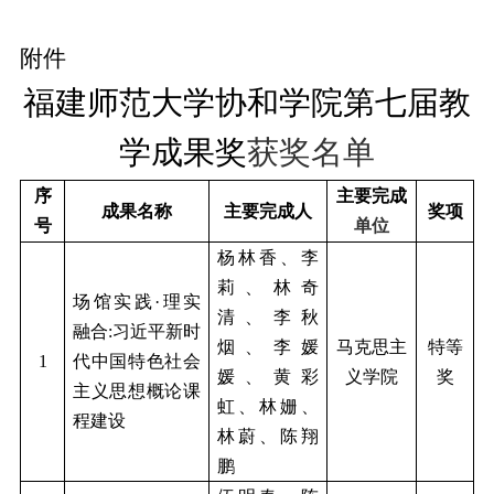
附件
福建师范大学协和学院第
七
届教
学成果奖
获奖名单
序
主要完成
成果名称
主要完成人
奖项
号
单位
杨林香、李
莉、林奇
场馆实践
·理实
清、李秋
融合:习近平新时
烟、李媛
马克思主
特等
1
代中国特色社会
媛、黄彩
义学院
奖
主义思想概论课
虹、林姗、
程建设
林蔚、陈翔
鹏