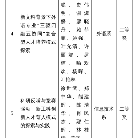
聪、史伟
明、谢淑
新文科背景下外
媛、廖晓
语专业
“三驱四
丹、赖菲
二等
4
融五协同”复合
外语系
菲、姚强、
奖
型人才培养模式
叶允清、许
探索
丽娜、罗
楠、喻欢
欢、杨晖、
叶艳琳
徐世武、郑
中华、熊建
科研反哺与竞赛
辉、陈清
驱动：新工科创
信息技术
二等
5
华、肖民
新人才育人模式
系
奖
杰、鄢仁
的探索与实践
辉、林桂