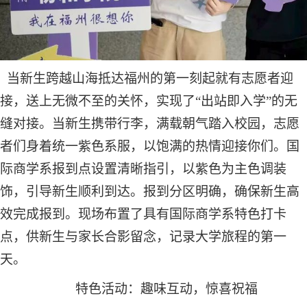
当新生跨越山海抵达福州的第一刻起
就有志愿者迎
接
，
送上
无微不至的关怀，实现了
“出站即入学”的无
缝对接。
当新生携带行李，满载朝气踏入校园，志愿
者们身着统一紫色系服，以饱满的热情迎接你们。
国
际商学系报到点设置清晰指引，以紫色为主色调装
饰，引导新生顺利到达。报到分区明确，确保新生高
效完成报
到
。现场布置了具有国际商学系特色打卡
点，供新生与家长合影留念，记录大学旅程的第一
天。
特色活动：趣味互动
，惊喜祝福