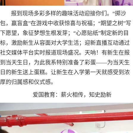
报
到
现场多彩多样的趣味活动迎接你们。
“掷沙
包，赢盲盒”在游戏中收获惊喜与祝福；“期望之树”写
下愿望
，
象征梦想生根发芽；
“心愿贴纸”
制定
新的目
标，激励新生从容面对大学生活；迎新直播互动通过
社交媒体平台实时报道现场盛况。
天呐！有新生在报
到当天生日
，
为此
我系特别
准备了彩蛋
——为当天生
日的新生送上蛋糕。让新生在入学第一天就感受到浓
厚的归属感和仪式感。
爱国教育：薪火相传，知史励新