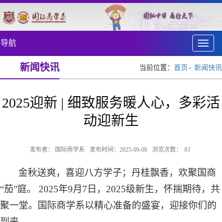
导航
Toggle
naviga
新闻快讯
当前位置：
首页
新闻快讯
2025迎新 | 细致服务暖人心，多彩活
动迎新生
发布者： 国际商学系
发布时间：2025-09-08
浏览次数：
83
金秋送爽，喜迎八方学子；丹桂飘香，欢聚国商
“茄”庭。
2025
年
9
月
7
日，
2025
级新生，怀揣期待，共
聚一堂。国际商学系以精心准备的盛宴，迎接你们的
到来。