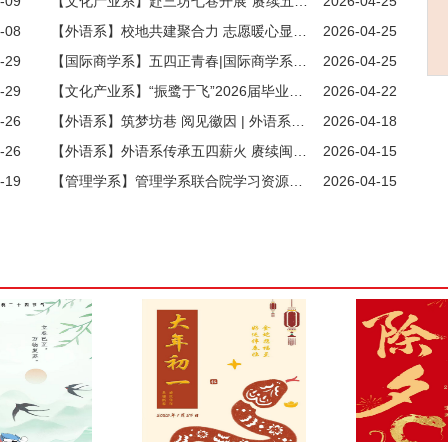
-09
【文化产业系】赴三坊七巷开展“赓续五四薪火，奋进青春征程”五四主题实践活动
2026-04-25
-08
【外语系】校地共建聚合力 志愿暖心显担当——外语系“开心课堂”志愿 服务项目亮相福州大学城志愿服务联盟集中展演活动
2026-04-25
-29
【国际商学系】五四正青春|国际商学系师生赴福州长乐开展实践活动
2026-04-25
-29
【文化产业系】“振鹭于飞”2026届毕业作品展在福建省海峡民间艺术馆开幕
2026-04-22
-26
【外语系】筑梦坊巷 阅见徽因 | 外语系团委组织师生在三坊七巷参加世界读书日全民阅读主题活动
2026-04-18
-26
【外语系】外语系传承五四薪火 赓续闽海荣光——外语系团委赴闽海百年历史纪念馆开展新团员入团宣誓仪式
2026-04-15
-19
【管理学系】管理学系联合院学习资源中心开展读书月主题活动
2026-04-15