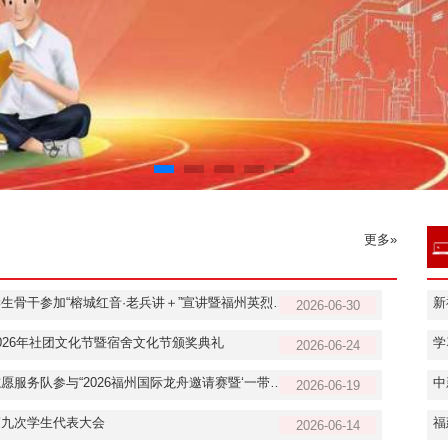
更多»
学院组织学生骨干参加“榕城红音·老兵讲＋”宣讲暨福州英烈记丛书《追光者》新书发布
2026-06-30
026年社团文化节暨宿舍文化节颁奖典礼
2026-06-24
学院旗帜志愿服务队参与“2026福州国际龙舟邀请赛暨‘一带一路’青年龙舟国际邀请赛”志愿服务工作
2026-06-19
第九次学生代表大会
2026-06-14