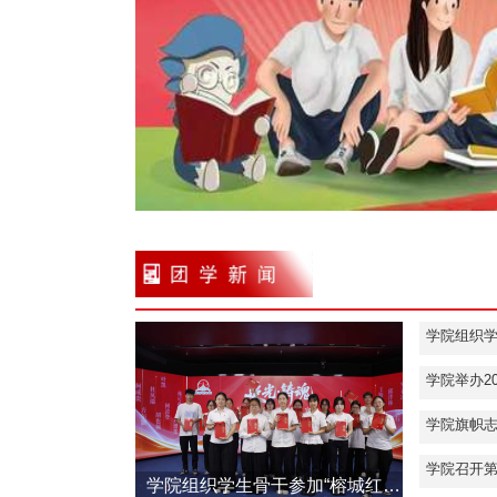
学院举办2
学院召开
学院组织学生骨干参加“榕城红音·老兵讲＋”宣讲暨福州英烈记丛书《追光者》新书发布