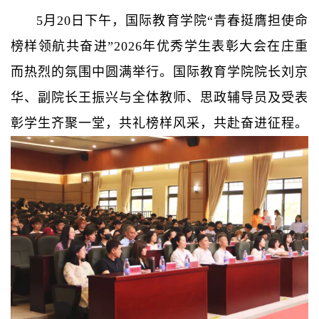
5月20日下午，国际教育学院“青春挺膺担使命
榜样领航共奋进”2026年优秀学生表彰大会在庄重
而热烈的氛围中圆满举行。国际教育学院院长刘京
华、副院长王振兴与全体教师、思政辅导员及受表
彰学生齐聚一堂，共礼榜样风采，共赴奋进征程。