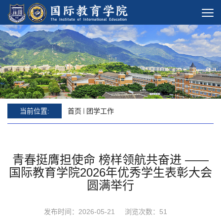
当前位置:
首页
团学工作
青春挺膺担使命 榜样领航共奋进 ——
国际教育学院2026年优秀学生表彰大会
圆满举行
发布时间：2026-05-21
浏览次数：
51