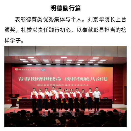
明德励行篇
表彰德育类优秀集体与个人。刘京华院长上台
颁奖，礼赞以责任践行初心、以奉献彰显担当的榜
样学子。