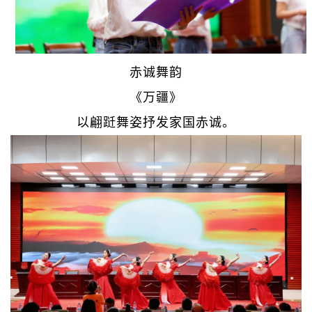
赤诚舞韵
《万疆》
以翩跹舞姿抒发家国赤诚。