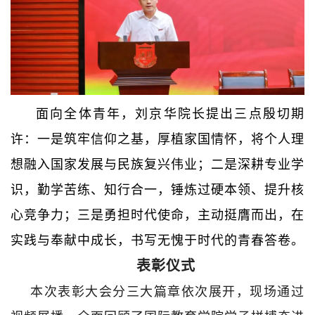
面向全体青年，刘京华院长提出三点殷切期
许：一是筑牢信仰之基，厚植家国情怀，将个人理
想融入国家发展与民族复兴伟业；二是深耕专业学
识，勤学苦练、知行合一，锤炼过硬本领、提升核
心竞争力；三是勇担时代使命，主动挺膺而出，在
实践与奉献中成长，书写无愧于时代的青春答卷。
表彰仪式
本次表彰大会分三大篇章依次展开，现场通过